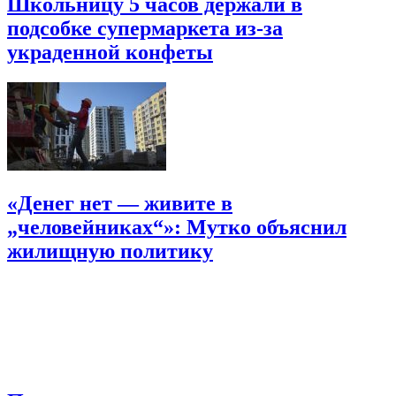
Школьницу 5 часов держали в
подсобке супермаркета из-за
украденной конфеты
«Денег нет — живите в
„человейниках“»: Мутко объяснил
жилищную политику