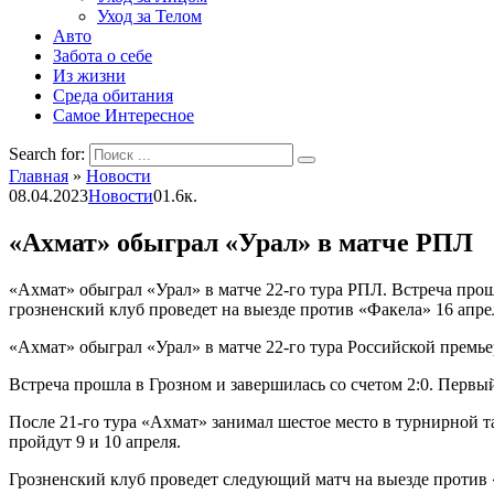
Уход за Телом
Авто
Забота о себе
Из жизни
Среда обитания
Самое Интересное
Search for:
Главная
»
Новости
08.04.2023
Новости
0
1.6к.
«Ахмат» обыграл «Урал» в матче РПЛ
«Ахмат» обыграл «Урал» в матче 22-го тура РПЛ. Встреча про
грозненский клуб проведет на выезде против «Факела» 16 апр
«Ахмат» обыграл «Урал» в матче 22-го тура Российской премь
Встреча прошла в Грозном и завершилась со счетом 2:0. Первы
После 21-го тура «Ахмат» занимал шестое место в турнирной та
пройдут 9 и 10 апреля.
Грозненский клуб проведет следующий матч на выезде против 