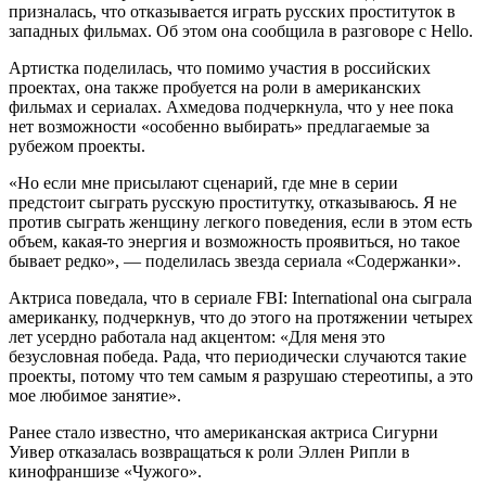
призналась, что отказывается играть русских проституток в
западных фильмах. Об этом она сообщила в разговоре с Hello.
Артистка поделилась, что помимо участия в российских
проектах, она также пробуется на роли в американских
фильмах и сериалах. Ахмедова подчеркнула, что у нее пока
нет возможности «особенно выбирать» предлагаемые за
рубежом проекты.
«Но если мне присылают сценарий, где мне в серии
предстоит сыграть русскую проститутку, отказываюсь. Я не
против сыграть женщину легкого поведения, если в этом есть
объем, какая-то энергия и возможность проявиться, но такое
бывает редко», — поделилась звезда сериала «Содержанки».
Актриса поведала, что в сериале FBI: International она сыграла
американку, подчеркнув, что до этого на протяжении четырех
лет усердно работала над акцентом: «Для меня это
безусловная победа. Рада, что периодически случаются такие
проекты, потому что тем самым я разрушаю стереотипы, а это
мое любимое занятие».
Ранее стало известно, что американская актриса Сигурни
Уивер отказалась возвращаться к роли Эллен Рипли в
кинофраншизе «Чужого».