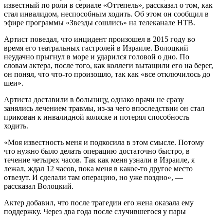
известный по роли в сериале «Оттепель», рассказал о том, как
стал инвалидом, неспособным ходить. Об этом он сообщил в
эфире программы «Звезды сошлись» на телеканале НТВ.
Артист поведал, что инцидент произошел в 2015 году во
время его театральных гастролей в Израиле. Волоцкий
неудачно прыгнул в море и ударился головой о дно. По
словам актера, после того, как коллеги вытащили его на берег,
он понял, что что-то произошло, так как «все отключилось до
шеи».
Артиста доставили в больницу, однако врачи не сразу
занялись лечением травмы, из-за чего впоследствии он стал
прикован к инвалидной коляске и потерял способность
ходить.
«Моя известность меня и подкосила в этом смысле. Потому
что нужно было делать операцию достаточно быстро, в
течение четырех часов. Так как меня узнали в Израиле, я
лежал, ждал 12 часов, пока меня в какое-то другое место
отвезут. И сделали там операцию, но уже поздно», —
рассказал Волоцкий.
Актер добавил, что после трагедии его жена оказала ему
поддержку. Через два года после случившегося у пары