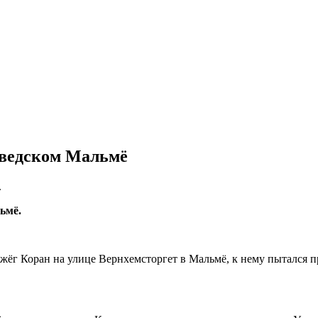
шведском Мальмё
.
ьмё.
жёг Коран на улице Вернхемсторгет в Мальмё, к нему пытался 