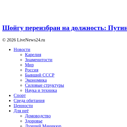
Шойгу переизбран на должность: Пути
© 2026 LiveNews24.ru
Новости
Карелия
Знаменитости
Мир
Россия
Бывший СССР
Экономика
Силовые структуры
Наука и техника
Спорт
Среда обитания
Ценности
Для неё
Домоводство
Здоровье
Лучший Маникюр