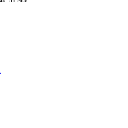
сале в Швеции.
ы