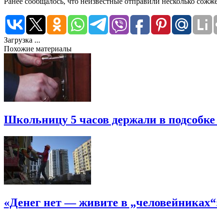
Ранее сообщалось, что неизвестные отправили несколько сожж
Загрузка ...
Похожие материалы
Школьницу 5 часов держали в подсобке
«Денег нет — живите в „человейниках