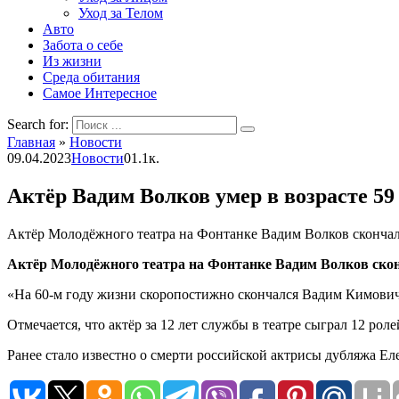
Уход за Телом
Авто
Забота о себе
Из жизни
Среда обитания
Самое Интересное
Search for:
Главная
»
Новости
09.04.2023
Новости
0
1.1к.
Актёр Вадим Волков умер в возрасте 59
Актёр Молодёжного театра на Фонтанке Вадим Волков скончалс
Актёр Молодёжного театра на Фонтанке Вадим Волков сконч
«На 60-м году жизни скоропостижно скончался Вадим Кимович 
Отмечается, что актёр за 12 лет службы в театре сыграл 12 р
Ранее стало известно о смерти российской актрисы дубляжа Е