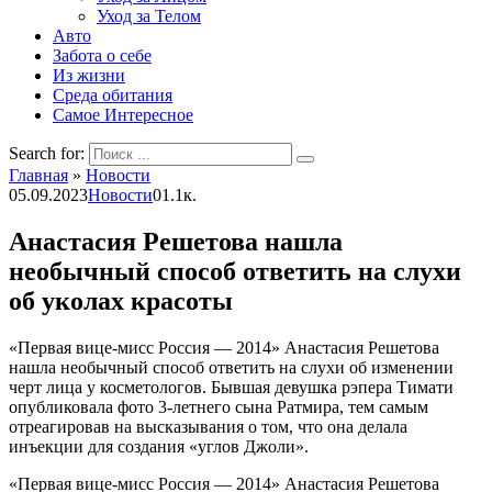
Уход за Телом
Авто
Забота о себе
Из жизни
Среда обитания
Самое Интересное
Search for:
Главная
»
Новости
05.09.2023
Новости
0
1.1к.
Анастасия Решетова нашла
необычный способ ответить на слухи
об уколах красоты
«Первая вице-мисс Россия — 2014» Анастасия Решетова
нашла необычный способ ответить на слухи об изменении
черт лица у косметологов. Бывшая девушка рэпера Тимати
опубликовала фото 3-летнего сына Ратмира, тем самым
отреагировав на высказывания о том, что она делала
инъекции для создания «углов Джоли».
«Первая вице-мисс Россия — 2014» Анастасия Решетова