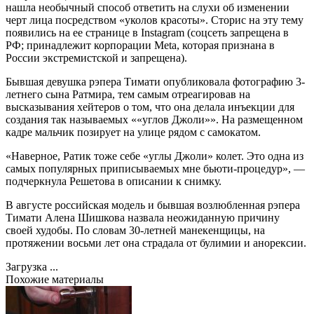
нашла необычный способ ответить на слухи об изменении
черт лица посредством «уколов красоты». Сторис на эту тему
появились на ее странице в Instagram (соцсеть запрещена в
РФ; принадлежит корпорации Meta, которая признана в
России экстремистской и запрещена).
Бывшая девушка рэпера Тимати опубликовала фотографию 3-
летнего сына Ратмира, тем самым отреагировав на
высказывания хейтеров о том, что она делала инъекции для
создания так называемых ««углов Джоли»». На размещенном
кадре мальчик позирует на улице рядом с самокатом.
«Наверное, Ратик тоже себе «углы Джоли» колет. Это одна из
самых популярных приписываемых мне бьюти-процедур», —
подчеркнула Решетова в описании к снимку.
В августе российская модель и бывшая возлюбленная рэпера
Тимати Алена Шишкова назвала неожиданную причину
своей худобы. По словам 30-летней манекенщицы, на
протяжении восьми лет она страдала от булимии и анорексии.
Загрузка ...
Похожие материалы