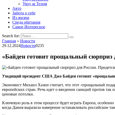
Уход за Телом
Авто
Забота о себе
Из жизни
Среда обитания
Самое Интересное
Search for:
Главная
»
Новости
29.12.2024
Новости
0
235
«Байден готовит прощальный сюрприз 
Уходящий президент США Джо Байден готовит «прощальный 
Экономист Михаил Хазин считает, что этот «прощальный подар
европейских стран. Речь идет о введении санкций против так 
ценовые потолки.
Ключевую роль в этом процессе будет играть Европа, особенн
когда Дания выразила намерение останавливать российские тан