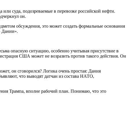
а или суда, подозреваемые в перевозке российской нефти.
одчеркнул он.
редметом обсуждения, это может создать формальные основания
о Дании».
весьма опасную ситуацию, особенно учитывая присутствие в
инистрация США может не возразить против такого действия. Он
ожет, он сговорился? Логика очень простая: Дания
бъявляют, что выводят датчан из состава НАТО,
ения Трампа, вполне рабочий план. Понимаю, что это