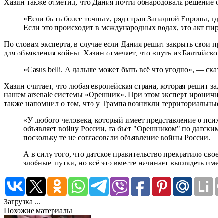
Хазин также отметил, что Дания почти обнародовала решение 
«Если быть более точным, ряд стран Западной Европы, гд
Если это происходит в международных водах, это акт пир
По словам эксперта, в случае если Дания решит закрыть свои 
для объявления войны. Хазин отмечает, что «путь из Балтийск
«Casus belli. А дальше может быть всё что угодно», — ска
Хазин считает, что любая европейская страна, которая решит 
нашем arsenale системы «Орешник». При этом эксперт иронично
также напомнил о том, что у Трампа возникли территориальные
«У любого человека, который имеет представление о псих
объявляет войну России, та бьёт "Орешником" по датским
поскольку те не согласовали объявление войны России.
А в силу того, что датское правительство прекратило с
злобные шутки, но всё это вместе начинает выглядеть им
Загрузка ...
Похожие материалы