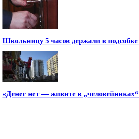
Школьницу 5 часов держали в подсобке
«Денег нет — живите в „человейниках