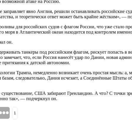
о возможной атаке на Россию.
е заправляет явно Англия, решили останавливать российские суд
атства, и теоретически ответ может быть крайне жёстким», — п
проливы для российских судов с флагом России, что уже стало п
ого моря в Атлантический океан находится под контролем именн
зал он.
задерживать танкеры под российским флагом, рискует попасть в 
 замечает, что, если Россия нанесёт удар по Дании, новая адм
 притязания к датской автономии.
ологии Трампа, немедленно возникает очень простая мысль: а, м
 базам, следовательно, Дания исчезает, а Соединённые Штаты о
вое существование, США забирают Гренландию. А что? С точки зр
енно так», — подчеркнул он.
1