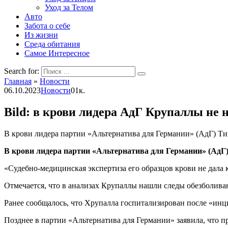
Уход за Телом
Авто
Забота о себе
Из жизни
Среда обитания
Самое Интересное
Search for:
Главная
»
Новости
06.10.2023
Новости
0
1к.
Bild: в крови лидера АдГ Крупаллы не
В крови лидера партии «Альтернатива для Германии» (АдГ) Ти
В крови лидера партии «Альтернатива для Германии» (АдГ)
«Cудебно-медицинская экспертиза его образцов крови не дала 
Отмечается, что в анализах Крупаллы нашли следы обезболива
Ранее сообщалось, что Хрупалла госпитализирован после «инц
Позднее в партии «Альтернатива для Германии» заявила, что п