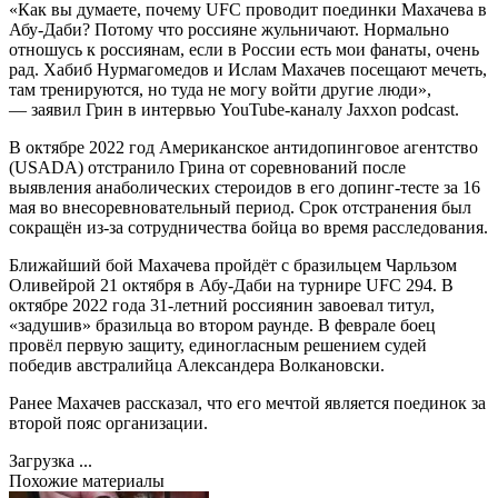
«Как вы думаете, почему UFC проводит поединки Махачева в
Абу-Даби? Потому что россияне жульничают. Нормально
отношусь к россиянам, если в России есть мои фанаты, очень
рад. Хабиб Нурмагомедов и Ислам Махачев посещают мечеть,
там тренируются, но туда не могу войти другие люди»,
— заявил Грин в интервью YouTube-каналу Jaxxon podcast.
В октябре 2022 год Американское антидопинговое агентство
(USADA) отстранило Грина от соревнований после
выявления анаболических стероидов в его допинг-тесте за 16
мая во внесоревновательный период. Срок отстранения был
сокращён из-за сотрудничества бойца во время расследования.
Ближайший бой Махачева пройдёт с бразильцем Чарльзом
Оливейрой 21 октября в Абу-Даби на турнире UFC 294. В
октябре 2022 года 31-летний россиянин завоевал титул,
«задушив» бразильца во втором раунде. В феврале боец
провёл первую защиту, единогласным решением судей
победив австралийца Александера Волкановски.
Ранее Махачев рассказал, что его мечтой является поединок за
второй пояс организации.
Загрузка ...
Похожие материалы