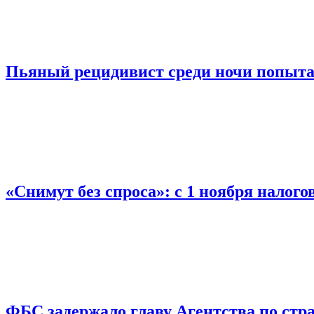
Пьяный рецидивист среди ночи попыта
«Снимут без спроса»: с 1 ноября налог
ФБС задержало главу Агентства по ст