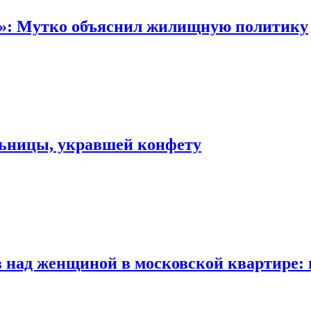
“»: Мутко объяснил жилищную политику
льницы, укравшей конфету
 над женщиной в московской квартире: 