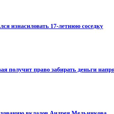
лся изнасиловать 17-летнюю соседку
овая получит право забирать деньги нап
рахованию вкладов Андрея Мельникова