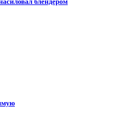
насиловал блендером
рямую