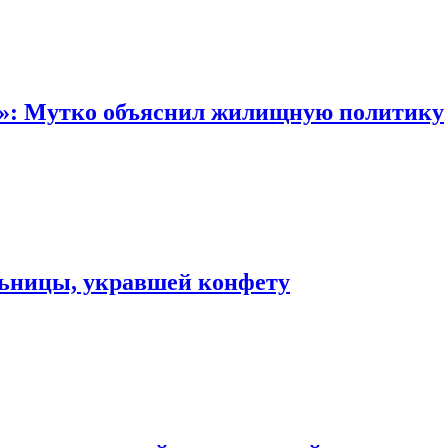
“»: Мутко объяснил жилищную политику
льницы, укравшей конфету