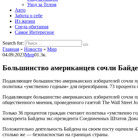
Уход за Телом
Авто
Забота о себе
Из жизни
Среда обитания
Самое Интересное
Search for:
Главная
»
Новости
»
Мир
04.09.2023
Мир
0
1.3к.
Большинство американцев сочли Байде
Подавляющее большинство американских избирателей сочли пр
политика «умственно годным» для переизбрания. 73 процента
Подавляющее большинство американских избирателей сочли пр
общественного мнения, проведенного газетой The Wall Street Jou
Только 36 процентов граждан считают политика «умственно го
конкурента Байдена экс-президента Соединенных Штатов Донал
Положительно деятельность Байдена на своем посту оценили 4
столько же — безопасностью на границах страны.