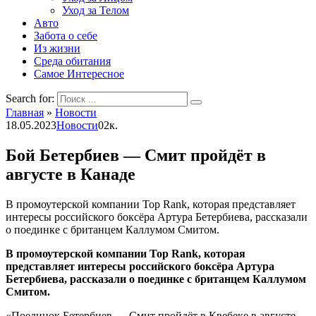
Уход за Телом
Авто
Забота о себе
Из жизни
Среда обитания
Самое Интересное
Search for:
Главная
»
Новости
18.05.2023
Новости
0
2к.
Бой Бетербиев — Смит пройдёт в
августе в Канаде
В промоутерской компании Top Rank, которая представляет
интересы российского боксёра Артура Бетербиева, рассказали
о поединке с британцем Каллумом Смитом.
В промоутерской компании Top Rank, которая
представляет интересы российского боксёра Артура
Бетербиева, рассказали о поединке с британцем Каллумом
Смитом.
«Поединок Бетербиев — Смит пройдёт в Квебеке в августе.