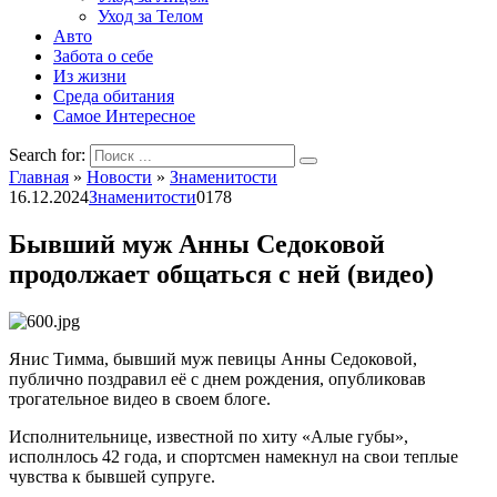
Уход за Телом
Авто
Забота о себе
Из жизни
Среда обитания
Самое Интересное
Search for:
Главная
»
Новости
»
Знаменитости
16.12.2024
Знаменитости
0
178
Бывший муж Анны Седоковой
продолжает общаться с ней (видео)
Янис Тимма, бывший муж певицы Анны Седоковой,
публично поздравил её с днем рождения, опубликовав
трогательное видео в своем блоге.
Исполнительнице, известной по хиту «Алые губы»,
исполнлось 42 года, и спортсмен намекнул на свои теплые
чувства к бывшей супруге.