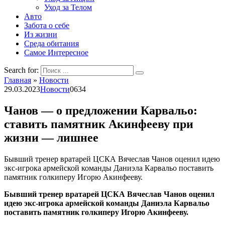
Уход за Телом
Авто
Забота о себе
Из жизни
Среда обитания
Самое Интересное
Search for:
Главная
»
Новости
29.03.2023
Новости
0
634
Чанов — о предложении Карвальо:
ставить памятник Акинфееву при
жизни — лишнее
Бывший тренер вратарей ЦСКА Вячеслав Чанов оценил идею
экс-игрока армейской команды Даниэла Карвальо поставить
памятник голкиперу Игорю Акинфееву.
Бывший тренер вратарей ЦСКА Вячеслав Чанов оценил
идею экс-игрока армейской команды Даниэла Карвальо
поставить памятник голкиперу Игорю Акинфееву.