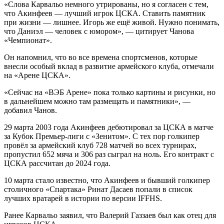
«Слова Карвальо немного утрированы, но я согласен с тем,
что Акинфеев — лучший игрок ЦСКА. Ставить памятник
при жизни — лишнее. Игорь же ещё живой. Нужно понимать,
что Даниэл — человек с юмором», — цитирует Чанова
«Чемпионат».
Он напомнил, что во все времена спортсменов, которые
внесли особый вклад в развитие армейского клуба, отмечали
на «Арене ЦСКА».
«Сейчас на «ВЭБ Арене» пока только картины и рисунки, но
в дальнейшем можно там размещать и памятники», —
добавил Чанов.
29 марта 2003 года Акинфеев дебютировал за ЦСКА в матче
за Кубок Премьер-лиги с «Зенитом». С тех пор голкипер
провёл за армейский клуб 728 матчей во всех турнирах,
пропустил 652 мяча и 306 раз сыграл на ноль. Его контракт с
ЦСКА рассчитан до 2024 года.
10 марта стало известно, что Акинфеев и бывший голкипер
столичного «Спартака» Ринат Дасаев попали в список
лучших вратарей в истории по версии IFFHS.
Ранее Карвальо заявил, что Валерий Газзаев был как отец для