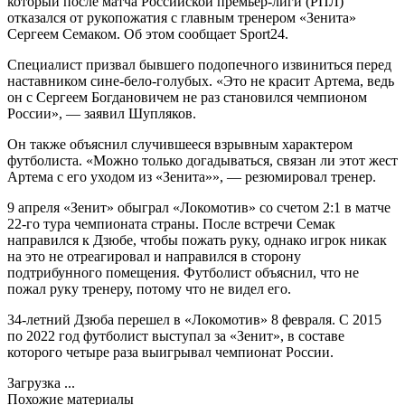
который после матча Российской премьер-лиги (РПЛ)
отказался от рукопожатия с главным тренером «Зенита»
Сергеем Семаком. Об этом сообщает Sport24.
Специалист призвал бывшего подопечного извиниться перед
наставником сине-бело-голубых. «Это не красит Артема, ведь
он с Сергеем Богдановичем не раз становился чемпионом
России», — заявил Шупляков.
Он также объяснил случившееся взрывным характером
футболиста. «Можно только догадываться, связан ли этот жест
Артема с его уходом из «Зенита»», — резюмировал тренер.
9 апреля «Зенит» обыграл «Локомотив» со счетом 2:1 в матче
22-го тура чемпионата страны. После встречи Семак
направился к Дзюбе, чтобы пожать руку, однако игрок никак
на это не отреагировал и направился в сторону
подтрибунного помещения. Футболист объяснил, что не
пожал руку тренеру, потому что не видел его.
34-летний Дзюба перешел в «Локомотив» 8 февраля. С 2015
по 2022 год футболист выступал за «Зенит», в составе
которого четыре раза выигрывал чемпионат России.
Загрузка ...
Похожие материалы