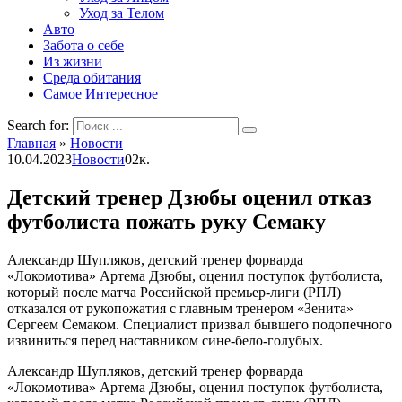
Уход за Телом
Авто
Забота о себе
Из жизни
Среда обитания
Самое Интересное
Search for:
Главная
»
Новости
10.04.2023
Новости
0
2к.
Детский тренер Дзюбы оценил отказ
футболиста пожать руку Семаку
Александр Шупляков, детский тренер форварда
«Локомотива» Артема Дзюбы, оценил поступок футболиста,
который после матча Российской премьер-лиги (РПЛ)
отказался от рукопожатия с главным тренером «Зенита»
Сергеем Семаком. Специалист призвал бывшего подопечного
извиниться перед наставником сине-бело-голубых.
Александр Шупляков, детский тренер форварда
«Локомотива» Артема Дзюбы, оценил поступок футболиста,