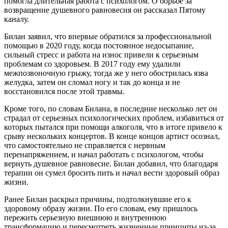
помогла длительная работа с психологом. О борьбе за
возвращение душевного равновесия он рассказал Пятому
каналу.
Билан заявил, что впервые обратился за профессиональной
помощью в 2020 году, когда постоянное недосыпание,
сильный стресс и работа на износ привели к серьезным
проблемам со здоровьем. В 2017 году ему удалили
межпозвоночную грыжу, тогда же у него обострилась язва
желудка, затем он сломал ногу и так до конца и не
восстановился после этой травмы.
Кроме того, по словам Билана, в последние несколько лет он
страдал от серьезных психологических проблем, избавиться от
которых пытался при помощи алкоголя, что в итоге привело к
срыву нескольких концертов. В конце концов артист осознал,
что самостоятельно не справляется с нервным
перенапряжением, и начал работать с психологом, чтобы
вернуть душевное равновесие. Билан добавил, что благодаря
терапии он сумел бросить пить и начал вести здоровый образ
жизни.
Ранее Билан раскрыл причины, подтолкнувшие его к
здоровому образу жизни. По его словам, ему пришлось
пережить серьезную внешнюю и внутреннюю
трансформацию и пересмотреть жизненные принципы из-за