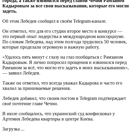
города, а также извинился перед главой Чечни Рамзаном
Кадыровым за все свои высказывания, которые его могли
задеть.
Об этом Лебедев сообщил в своём Telegram-канале.
Он отметил, что для его студии второе место в конкурсе —
это первый опыт лидерства в международном консорциуме.
По словам Лебедева, над этим полгода трудились 50 человек,
которые проделали огромную и важную работу.
«Удалось пять минут с глазу на глаз пообщаться с Рамзаном
Кадыровым. Я лично попросил прощения и извинился перед
Рамзаном за всё, что могло его задеть в моих высказываниях»,
— заявил Лебедев.
Также он отметил, что всегда уважал Кадырова и часто его
хвалил за принимаемые решения.
Лебедев добавил, что своим постом в Telegram подтверждает
своё почтение главе Чечни.
В июле сообщалось, что украинский суд конфисковал у
Артемия Лебедева квартиры в центре Киева.
Загрузка ...