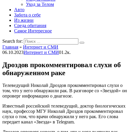
Уход за Телом
Авто
Забота о себе
Из жизни
Среда обитания
Самое Интересное
Search for:
Главная
»
Интернет и СМИ
06.10.2023
Интернет и СМИ
0
1.2к.
Дроздов прокомментировал слухи об
обнаруженном раке
Телеведущий Николай Дроздов прокомментировал слухи о
том, что у него обнаружили рак. В разговоре со «Звездой» он
опроверг информацию о диагнозе.
Известный российский телеведущий, доктор биологических
наук, профессор МГУ Николай Дроздов прокомментировал
слухи о том, что врачи обнаружили у него рак. Его слова
передает канал «Звезда» в Telegram.
Дроздов опроверг новость о том, что у него выявили рак.