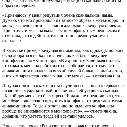
Она рассказала, что получила репутацию скандалистки из-за
образа в передаче.
«Признаюсь, у меня репутация очень скандальной дамы.
Думаю, что это произошло из-за моего образа в «Ревизорро» и
моих расследований», — написала бывшая ведущая проекта.
При этом Летучая назвала себя неконфликтным человеком и
отметила, что в действительности она редко участвует в
скандалах.
В качестве примера ведущая вспомнила, как однажды должна
была добраться из Бали в Сочи, так как была ведущей
кинофестиваля «Кинотавр». «В аэропорту Бали выяснилось,
что сажать меня на рейс никто не собирается, потому что
авиакомпания продает на всякий случай больше авиабилетов,
и кто-то зарегистрировался раньше меня», — рассказала она.
Летучая призналась, что из-за случившегося она растерялась и
позвонила мужу, который посоветовал ей устроить скандал.
«Какой для меня это был стресс! Я даже не представляла, что
мне будет так сложно вступить в конфликт с представителями
авиакомпании. Тогда я отчетливо поняла, что конфликты
вообще не вписываются в мой характер», — отметила она,
добавив, что улететь тогда ей все-таки удалось.
Ранее экс-ведущая «Ревизорро» призналась, что в первых