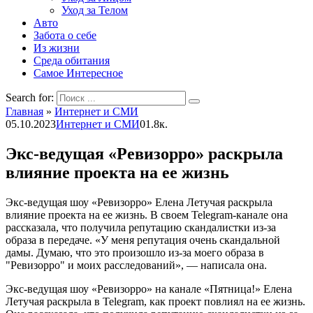
Уход за Телом
Авто
Забота о себе
Из жизни
Среда обитания
Самое Интересное
Search for:
Главная
»
Интернет и СМИ
05.10.2023
Интернет и СМИ
0
1.8к.
Экс-ведущая «Ревизорро» раскрыла
влияние проекта на ее жизнь
Экс-ведущая шоу «Ревизорро» Елена Летучая раскрыла
влияние проекта на ее жизнь. В своем Telegram-канале она
рассказала, что получила репутацию скандалистки из-за
образа в передаче. «У меня репутация очень скандальной
дамы. Думаю, что это произошло из-за моего образа в
"Ревизорро" и моих расследований», — написала она.
Экс-ведущая шоу «Ревизорро» на канале «Пятница!» Елена
Летучая раскрыла в Telegram, как проект повлиял на ее жизнь.