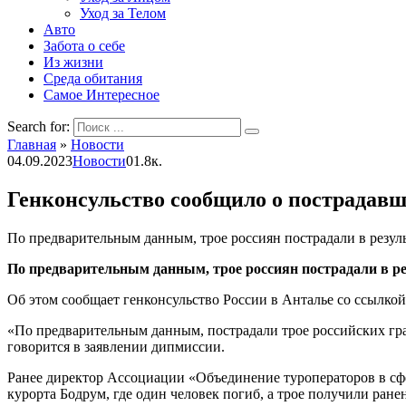
Уход за Телом
Авто
Забота о себе
Из жизни
Среда обитания
Самое Интересное
Search for:
Главная
»
Новости
04.09.2023
Новости
0
1.8к.
Генконсульство сообщило о пострадавши
По предварительным данным, трое россиян пострадали в резул
По предварительным данным, трое россиян пострадали в ре
Об этом сообщает генконсульство России в Анталье со ссылко
«По предварительным данным, пострадали трое российских гр
говорится в заявлении дипмиссии.
Ранее директор Ассоциации «Объединение туроператоров в сфер
курорта Бодрум, где один человек погиб, а трое получили ране