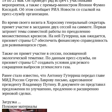
19 по 21 мая. Он проведет ряд встреч с участниками
мероприятия, а также с премьер-министром Японии Фумио
Кисидой. Об этом сообщает РИА Новости со ссылкой на
пресс-службу организации.
Во время своего визита в Хиросиму генеральный секретарь
примет участие в заседании двух сессий на саммите. Первая
затронет темы совместной работы по преодолению
множественных кризисов. На ней Гутерриш, как ожидается,
призовет страны G7 обеспечить финансовую справедливость
для развивающихся стран.
Также он примет участие в сессии, посвященной
экологической тематике. По данным пресс-службы, он
призовет страны G7 создавать условия для резкого
сокращения выбросов углекислого газа.
Ранее стало известно, что Антониу Гутерриш передал главе
МИД России Сергею Лаврову письмо, адресованное
президенту Владимиру Путину. В документе он представил
предложения по улучшению, продлению и расширению
зерновой сделки.
Загрузка ...
Похожие материалы