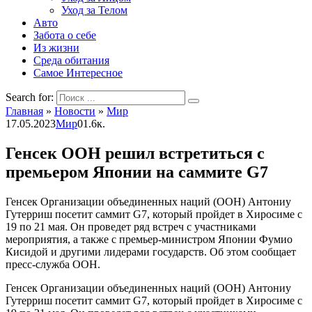
Уход за Телом
Авто
Забота о себе
Из жизни
Среда обитания
Самое Интересное
Search for:
Главная
»
Новости
»
Мир
17.05.2023
Мир
0
1.6к.
Генсек ООН решил встретиться с
премьером Японии на саммите G7
Генсек Организации объединенных наций (ООН) Антониу
Гутерриш посетит саммит G7, который пройдет в Хиросиме с
19 по 21 мая. Он проведет ряд встреч с участниками
мероприятия, а также с премьер-министром Японии Фумио
Кисидой и другими лидерами государств. Об этом сообщает
пресс-служба ООН.
Генсек Организации объединенных наций (ООН) Антониу
Гутерриш посетит саммит G7, который пройдет в Хиросиме с