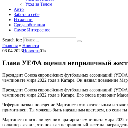
Уход за Телом
Авто
Забота о себе
Из жизни
Среда обитания
Самое Интересное
Search for:
Главная
»
Новости
08.04.2023
Новости
0
1к.
Глава УЕФА оценил неприличный жест 
Президент Союза европейских футбольных ассоциаций (УЕФА)
чемпионате мира 2022 года в Катаре. Он назвал поведение Ма
Президент Союза европейских футбольных ассоциаций (УЕФА)
чемпионате мира 2022 года в Катаре. Его слова приводит Marca
Чеферин назвал поведение Мартинеса отвратительным и заявил
примитивен. Ты можешь быть идеальным вратарем, но если т
Мартинеса признали лучшим вратарем чемпионата мира 2022 год
голкипер заявил, что показал неприличный жест на награждени