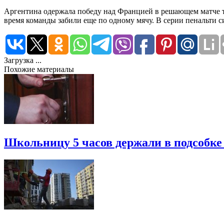
Аргентина одержала победу над Францией в решающем матче ту
время команды забили еще по одному мячу. В серии пенальти с
Загрузка ...
Похожие материалы
Школьницу 5 часов держали в подсобке