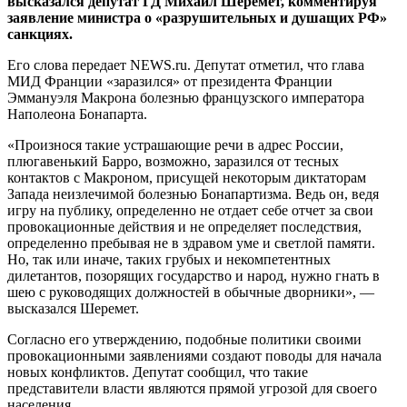
высказался депутат ГД Михаил Шеремет, комментируя
заявление министра о «разрушительных и душащих РФ»
санкциях.
Его слова передает NEWS.ru. Депутат отметил, что глава
МИД Франции «заразился» от президента Франции
Эммануэля Макрона болезнью французского императора
Наполеона Бонапарта.
«Произнося такие устрашающие речи в адрес России,
плюгавенький Барро, возможно, заразился от тесных
контактов с Макроном, присущей некоторым диктаторам
Запада неизлечимой болезнью Бонапартизма. Ведь он, ведя
игру на публику, определенно не отдает себе отчет за свои
провокационные действия и не определяет последствия,
определенно пребывая не в здравом уме и светлой памяти.
Но, так или иначе, таких грубых и некомпетентных
дилетантов, позорящих государство и народ, нужно гнать в
шею с руководящих должностей в обычные дворники», —
высказался Шеремет.
Согласно его утверждению, подобные политики своими
провокационными заявлениями создают поводы для начала
новых конфликтов. Депутат сообщил, что такие
представители власти являются прямой угрозой для своего
населения.