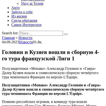
Уход за Телом
Авто
Забота о себе
Из жизни
Среда обитания
Самое Интересное
Search for:
Главная
»
Новости
04.09.2023
Новости
0
1.8к.
Головин и Кузяев вошли в сборную 4-
го тура французской Лиги 1
Полузащитники «Монако» Александр Головин и «Гавра»
Далер Кузяев вошли в символическую сборную четвёртого
тура чемпионата Франции по версии L'Équipe.
Полузащитники «Монако» Александр Головин и «Гавра»
Далер Кузяев вошли в символическую сборную четвёртого
тура чемпионата Франции по версии L’Équipe.
Помимо российских игроков, в команду тура вошли
нападающие «Пари Сен-Жермен» Килиан Мбаппе, Марко