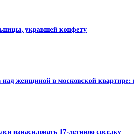
льницы, укравшей конфету
 над женщиной в московской квартире: 
лся изнасиловать 17-летнюю соседку