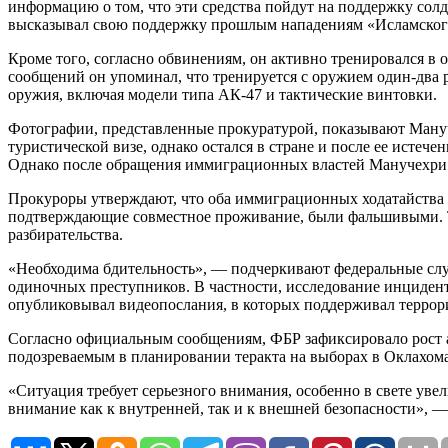
информацию о том, что эти средства пойдут на поддержку сол
высказывал свою поддержку прошлым нападениям «Исламского
Кроме того, согласно обвинениям, он активно тренировался в
сообщений он упоминал, что тренируется с оружием один-два р
оружия, включая модели типа АК-47 и тактические винтовки.
Фотографии, представленные прокуратурой, показывают Мануч
туристической визе, однако остался в стране и после ее истеч
Однако после обращения иммиграционных властей Манучехри по
Прокуроры утверждают, что оба иммиграционных ходатайства б
подтверждающие совместное проживание, были фальшивыми. Теп
разбирательства.
«Необходима бдительность», — подчеркивают федеральные слу
одиночных преступников. В частности, исследование инцидента
опубликовывал видеопослания, в которых поддерживал террори
Согласно официальным сообщениям, ФБР зафиксировало рост а
подозреваемым в планировании теракта на выборах в Оклахом
«Ситуация требует серьезного внимания, особенно в свете уве
внимание как к внутренней, так и к внешней безопасности»,