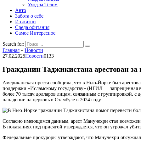
Уход за Телом
Авто
Забота о себе
Из жизни
Среда обитания
Самое Интересное
Search for:
Главная
»
Новости
27.02.2025
Новости
0
133
Гражданин Таджикистана арестован за
Американская пресса сообщила, что в Нью-Йорке был арестов
поддержки «Исламскому государству» (ИГИЛ — запрещенная в 
более 70 тысяч долларов лицам, связанным с группировкой, с д
нападение на церковь в Стамбуле в 2024 году.
Согласно имеющимся данным, арест Манучехри стал возможен 
В показаниях под присягой утверждается, что он угрожал убить
Федеральные прокуроры утверждают, что Манучехри обсуждал