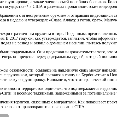
дат группировки, а также членов семей погибших боевиков. Бол
 государства»* в США и размещал пропагандистские видеороли
 обращении с огнестрельным оружием и отправлял видеозаписи 
аза в неделю и утверждал: «Слава Аллаху, я готов, брат». Ману
ехри с различным оружием в тире. По данным, представленным 
ения. В 2017 году он, как утверждается, заплатил, чтобы оформ
дал на развод и заявил о домашнем насилии, пытаясь получить
ыли поддельными. Они представили доказательства того, что м
ерь он предстал перед федеральным судьей, который постанови
жбы безопасности, ссылаясь на найденную связь между нападен
 с грузовиком, который врезался в толпу на Бурбон-стрит в Но
стическую группировку. Напомним, что этот трагический инцид
ктивности террористов-одиночек, что подтверждается недавним
а-Сити, и восемью таджиками, задержанными за потенциальные
личения терактов, связанных с мигрантами. Как показывает прак
 — заключают правоохранительные органы США.