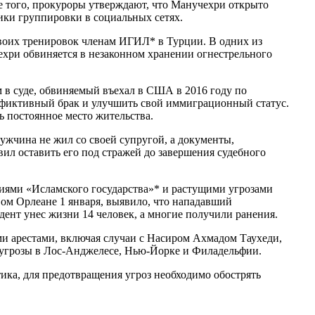
ее того, прокуроры утверждают, что Манучехри открыто
ки группировки в социальных сетях.
своих тренировок членам ИГИЛ* в Турции. В одних из
чехри обвиняется в незаконном хранении огнестрельного
в суде, обвиняемый въехал в США в 2016 году по
ить фиктивный брак и улучшить свой иммиграционный статус.
 постоянное место жительства.
ужчина не жил со своей супругой, а документы,
л оставить его под стражей до завершения судебного
иями «Исламского государства»* и растущими угрозами
вом Орлеане 1 января, выявило, что нападавший
ент унес жизни 14 человек, а многие получили ранения.
и арестами, включая случаи с Насиром Ахмадом Таухеди,
 угрозы в Лос-Анджелесе, Нью-Йорке и Филадельфии.
тика, для предотвращения угроз необходимо обострять