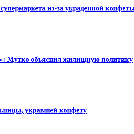
 супермаркета из-за украденной конфет
“»: Мутко объяснил жилищную политику
льницы, укравшей конфету