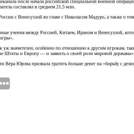
леканала после начала российской специальной военной операции
затель составлял в среднем 21,5 млн.
оссии с Венесуэлой во главе с Николасом Мадуро, а также о то
енные учения между Россией, Китаем, Ираном и Венесуэлой, кото
игры».
ак уж значителен, особенно по отношению к другим игрокам, та
е Штаты и Европу — и заявить о своей роли мировой державы»,
сти Вера Юрова призвала тратить больше денег на «борьбу с де