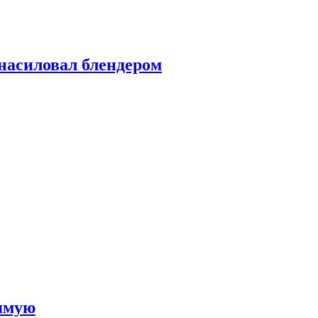
насиловал блендером
рямую