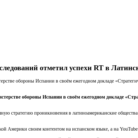
следований отметил успехи RT в Латин
ерстве обороны Испании в своём ежегодном докладе «Стратегич
стерстве обороны Испании в своём ежегодном докладе «Стра
спешную стратегию проникновения в латиноамериканские общес
кой Америки своим контентом на испанском языке, а на YouTube 