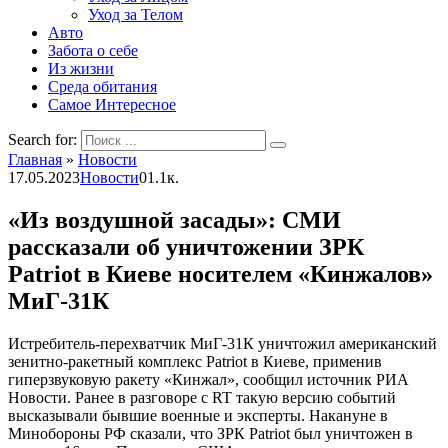
Уход за Телом
Авто
Забота о себе
Из жизни
Среда обитания
Самое Интересное
Search for:
Главная
»
Новости
17.05.2023
Новости
0
1.1к.
«Из воздушной засады»: СМИ
рассказали об уничтожении ЗРК
Patriot в Киеве носителем «Кинжалов»
МиГ-31К
Истребитель-перехватчик МиГ-31К уничтожил американский
зенитно-ракетный комплекс Patriot в Киеве, применив
гиперзвуковую ракету «Кинжал», сообщил источник РИА
Новости. Ранее в разговоре с RT такую версию событий
высказывали бывшие военные и эксперты. Накануне в
Минобороны РФ сказали, что ЗРК Patriot был уничтожен в