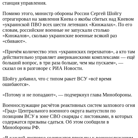
станция управления.
Помимо этого, министр обороны России Сергей Шойгу
отреагировал на заявления Киева о якобы сбитых над Киевом
«украинской ПВО всех шести летевших «Кинжалах». По его
словам, российские военные не запускали столько
«Кинжалов», сколько украинские военные всякий раз
«сбивают».
«Причём количество этих «украинских перехватов», а кто там
действительно управляет американскими комплексами — ещё
большой вопрос, в три раза больше, чем мы пускаем», —
сказал он в разговоре с РИА Новости.
Шойгу добавил, что с типом ракет ВСУ «всё время
ошибаются».
«Потому и не попадают», — подчеркнул глава Минобороны.
Военнослужащие расчётов реактивных систем залпового огня
«Град» Центрального военного округа выпустили по
позициям ВСУ в зоне СВО снаряды с листовками, в которых
содержатся призывы сдаться. Об этом сообщили в
Минобороны РФ.
«В каждой листовке содержатся призывы к военнослужащим