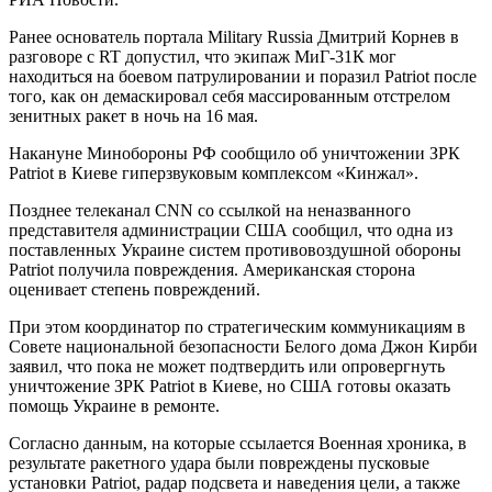
Ранее основатель портала Military Russia Дмитрий Корнев в
разговоре с RT допустил, что экипаж МиГ-31К мог
находиться на боевом патрулировании и поразил Patriot после
того, как он демаскировал себя массированным отстрелом
зенитных ракет в ночь на 16 мая.
Накануне Минобороны РФ сообщило об уничтожении ЗРК
Patriot в Киеве гиперзвуковым комплексом «Кинжал».
Позднее телеканал CNN со ссылкой на неназванного
представителя администрации США сообщил, что одна из
поставленных Украине систем противовоздушной обороны
Patriot получила повреждения. Американская сторона
оценивает степень повреждений.
При этом координатор по стратегическим коммуникациям в
Совете национальной безопасности Белого дома Джон Кирби
заявил, что пока не может подтвердить или опровергнуть
уничтожение ЗРК Patriot в Киеве, но США готовы оказать
помощь Украине в ремонте.
Согласно данным, на которые ссылается Военная хроника, в
результате ракетного удара были повреждены пусковые
установки Patriot, радар подсвета и наведения цели, а также