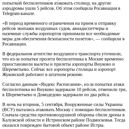
попыткой беспилотников атаковать столицу, на другие
аэродромы ушли 5 рейсов. Об этом сообщила Росавиация в
Telegram-канале.
«В период временного ограничения на прием и отправку
рейсов экипажи воздушных судов, авиадиспетчеры и
наземные службы аэропортов принимали все необходимые
меры для обеспечения безопасности полетов», — сообщили в
Росавиации.
В федеральном агентстве воздушного транспорта уточнили,
что из-за попытки пролета беспилотника к Москве временно
приостановили вылеты и прилеты аэропорты Внуково и
Шереметьево. Сейчас все аэропорты столицы и аэропорт
Жуковский работают в штатном режиме.
Согласно данным «Яндекс Расписания», из-за попытки атаки
беспилотника во Внуково задержали 10 рейсов, отменили три,
в Шереметьево и Домодедово задержали по два рейса.
В ночь на вторник, 5 сентября, Вооруженные силы Украины
(ВСУ) пытались атаковать Москву с помощью беспилотников.
Сначала средства противовоздушной обороны сбили дроны в
Калужской области и Истринском районе Подмосковья. Тогда
оказался поврежден бытовой объект районе Истры.