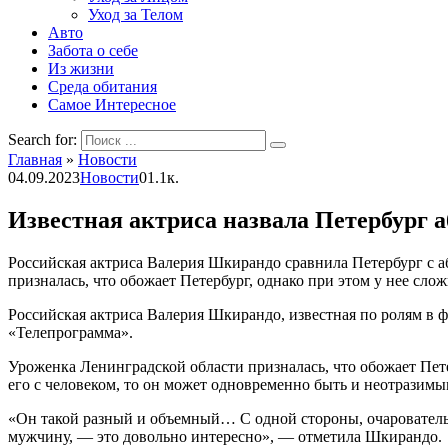
Уход за Телом
Авто
Забота о себе
Из жизни
Среда обитания
Самое Интересное
Search for:
Главная
»
Новости
04.09.2023
Новости
0
1.1к.
Известная актриса назвала Петербург 
Российская актриса Валерия Шкирандо сравнила Петербург с а
призналась, что обожает Петербург, однако при этом у нее сл
Российская актриса Валерия Шкирандо, известная по ролям в ф
«Телепрограмма».
Уроженка Ленинградской области призналась, что обожает Пете
его с человеком, то он может одновременно быть и неотразимы
«Он такой разный и объемный… С одной стороны, очаровательны
мужчину, — это довольно интересно», — отметила Шкирандо.