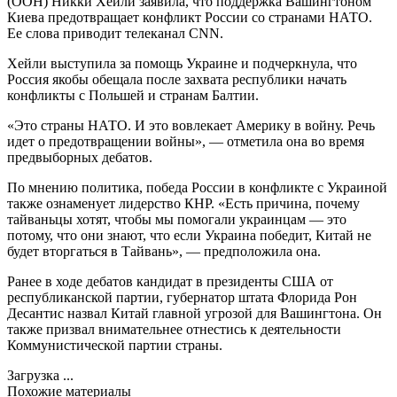
(ООН) Никки Хейли заявила, что поддержка Вашингтоном
Киева предотвращает конфликт России со странами НАТО.
Ее слова приводит телеканал CNN.
Хейли выступила за помощь Украине и подчеркнула, что
Россия якобы обещала после захвата республики начать
конфликты с Польшей и странам Балтии.
«Это страны НАТО. И это вовлекает Америку в войну. Речь
идет о предотвращении войны», — отметила она во время
предвыборных дебатов.
По мнению политика, победа России в конфликте с Украиной
также ознаменует лидерство КНР. «Есть причина, почему
тайваньцы хотят, чтобы мы помогали украинцам — это
потому, что они знают, что если Украина победит, Китай не
будет вторгаться в Тайвань», — предположила она.
Ранее в ходе дебатов кандидат в президенты США от
республиканской партии, губернатор штата Флорида Рон
Десантис назвал Китай главной угрозой для Вашингтона. Он
также призвал внимательнее отнестись к деятельности
Коммунистической партии страны.
Загрузка ...
Похожие материалы