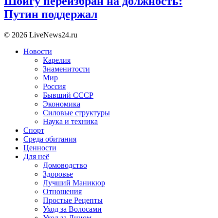
Шойгу переизбран на должность:
Путин поддержал
© 2026 LiveNews24.ru
Новости
Карелия
Знаменитости
Мир
Россия
Бывший СССР
Экономика
Силовые структуры
Наука и техника
Спорт
Среда обитания
Ценности
Для неё
Домоводство
Здоровье
Лучший Маникюр
Отношения
Простые Рецепты
Уход за Волосами
Уход за Лицом