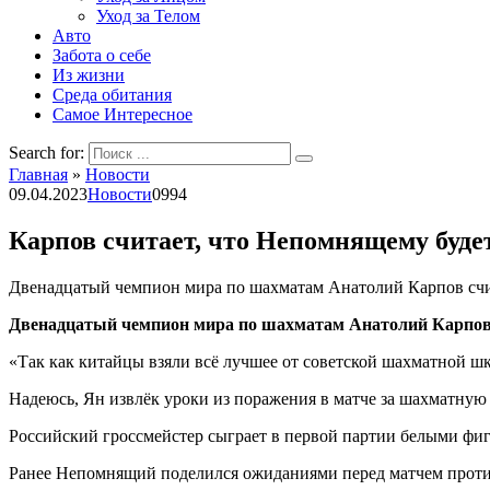
Уход за Телом
Авто
Забота о себе
Из жизни
Среда обитания
Самое Интересное
Search for:
Главная
»
Новости
09.04.2023
Новости
0
994
Карпов считает, что Непомнящему буде
Двенадцатый чемпион мира по шахматам Анатолий Карпов счит
Двенадцатый чемпион мира по шахматам Анатолий Карпов с
«Так как китайцы взяли всё лучшее от советской шахматной ш
Надеюсь, Ян извлёк уроки из поражения в матче за шахматную
Российский гроссмейстер сыграет в первой партии белыми фиг
Ранее Непомнящий поделился ожиданиями перед матчем проти