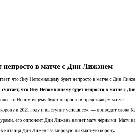
т непросто в матче с Дин Лижэнем
ает, что Яну Непомнящему будет непросто в матче с Дин Лижэн
читает, что Яну Непомнящему будет непросто в матче с Дин
колы, то Непомнящему будет непросто в предстоящем матче.
 корону в 2021 году и выступит успешнее», — приводит слова 
урами, его оппонент Дин Лижэнь начнёт матч чёрными. Матч нач
в китайца Дин Лижэня за мировую шахматную корону.