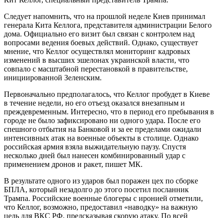
Следует напомнить, что на прошлой неделе Киев принимал
генерала Кита Келлога, представителя администрации Белого
дома. Официально его визит был связан с контролем над
вопросами ведения боевых действий. Однако, существует
мнение, что Келлог осуществлял мониторинг кадровых
изменений в высших эшелонах украинской власти, что
совпало с масштабной перестановкой в правительстве,
инициированной Зеленским.
Первоначально предполагалось, что Келлог пробудет в Киеве
в течение недели, но его отъезд оказался внезапным и
преждевременным. Интересно, что в период его пребывания в
городе не было зафиксировано ни одного удара. После его
спешного отбытия на Банковой и за ее пределами ожидали
интенсивных атак на военные объекты в столице. Однако
российская армия взяла выжидательную паузу. Спустя
несколько дней был нанесен комбинированный удар с
применением дронов и ракет, пишет МК.
В результате одного из ударов был поражен цех по сборке
БПЛА, который незадолго до этого посетил посланник
Трампа. Российские военные блогеры с иронией отметили,
что Келлог, возможно, предоставил «наводку» на важную
цель для ВКС РФ, предсказывая скорую атаку. По всей