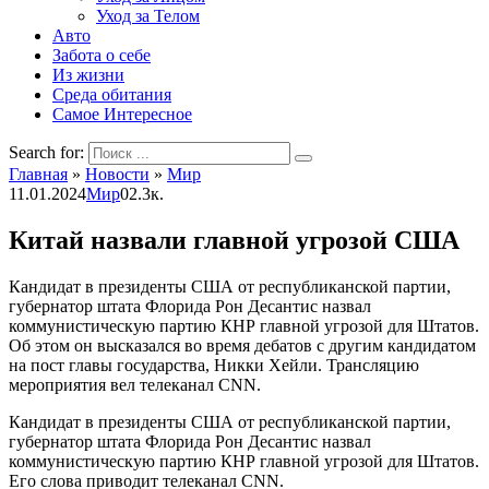
Уход за Телом
Авто
Забота о себе
Из жизни
Среда обитания
Самое Интересное
Search for:
Главная
»
Новости
»
Мир
11.01.2024
Мир
0
2.3к.
Китай назвали главной угрозой США
Кандидат в президенты США от республиканской партии,
губернатор штата Флорида Рон Десантис назвал
коммунистическую партию КНР главной угрозой для Штатов.
Об этом он высказался во время дебатов с другим кандидатом
на пост главы государства, Никки Хейли. Трансляцию
мероприятия вел телеканал CNN.
Кандидат в президенты США от республиканской партии,
губернатор штата Флорида Рон Десантис назвал
коммунистическую партию КНР главной угрозой для Штатов.
Его слова приводит телеканал CNN.