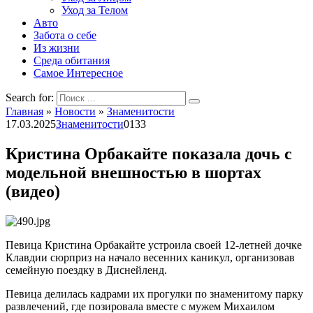
Уход за Телом
Авто
Забота о себе
Из жизни
Среда обитания
Самое Интересное
Search for:
Главная
»
Новости
»
Знаменитости
17.03.2025
Знаменитости
0
133
Кристина Орбакайте показала дочь с
модельной внешностью в шортах
(видео)
Певица Кристина Орбакайте устроила своей 12-летней дочке
Клавдии сюрприз на начало весенних каникул, организовав
семейную поездку в Диснейленд.
Певица делилась кадрами их прогулки по знаменитому парку
развлечений, где позировала вместе с мужем Михаилом