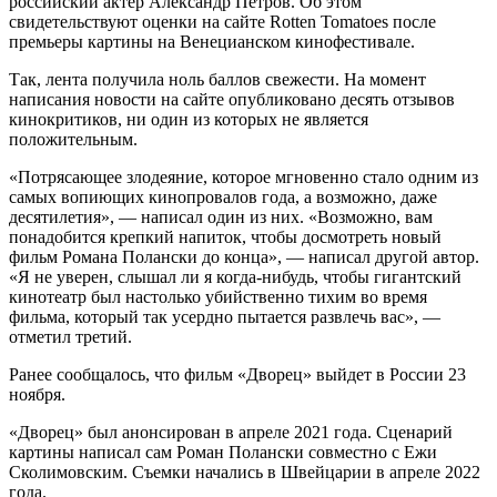
российский актер Александр Петров. Об этом
свидетельствуют оценки на сайте Rotten Tomatoes после
премьеры картины на Венецианском кинофестивале.
Так, лента получила ноль баллов свежести. На момент
написания новости на сайте опубликовано десять отзывов
кинокритиков, ни один из которых не является
положительным.
«Потрясающее злодеяние, которое мгновенно стало одним из
самых вопиющих кинопровалов года, а возможно, даже
десятилетия», — написал один из них. «Возможно, вам
понадобится крепкий напиток, чтобы досмотреть новый
фильм Романа Полански до конца», — написал другой автор.
«Я не уверен, слышал ли я когда-нибудь, чтобы гигантский
кинотеатр был настолько убийственно тихим во время
фильма, который так усердно пытается развлечь вас», —
отметил третий.
Ранее сообщалось, что фильм «Дворец» выйдет в России 23
ноября.
«Дворец» был анонсирован в апреле 2021 года. Сценарий
картины написал сам Роман Полански совместно с Ежи
Сколимовским. Съемки начались в Швейцарии в апреле 2022
года.