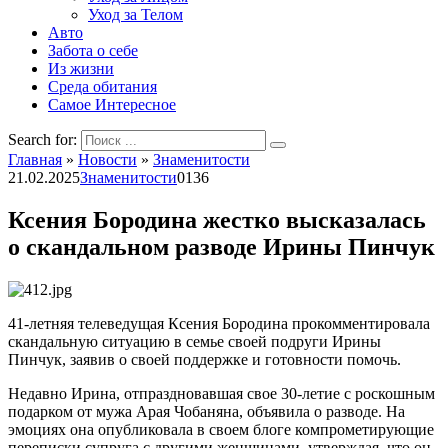
Уход за Телом
Авто
Забота о себе
Из жизни
Среда обитания
Самое Интересное
Search for:
Главная
»
Новости
»
Знаменитости
21.02.2025
Знаменитости
0
136
Ксения Бородина жестко высказалась
о скандальном разводе Ирины Пинчук
41-летняя телеведущая Ксения Бородина прокомментировала
скандальную ситуацию в семье своей подруги Ирины
Пинчук, заявив о своей поддержке и готовности помочь.
Недавно Ирина, отпраздновавшая свое 30-летие с роскошным
подарком от мужа Арая Чобаняна, объявила о разводе. На
эмоциях она опубликовала в своем блоге компрометирующие
переписки супруга с другими женщинами, утверждая, что он