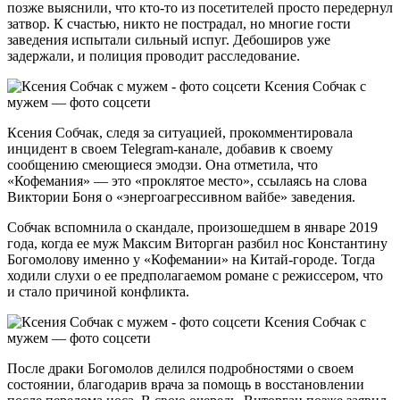
позже выяснили, что кто-то из посетителей просто передернул
затвор. К счастью, никто не пострадал, но многие гости
заведения испытали сильный испуг. Дебоширов уже
задержали, и полиция проводит расследование.
Ксения Собчак с
мужем — фото соцсети
Ксения Собчак, следя за ситуацией, прокомментировала
инцидент в своем Telegram-канале, добавив к своему
сообщению смеющиеся эмодзи. Она отметила, что
«Кофемания» — это «проклятое место», ссылаясь на слова
Виктории Боня о «энергоагрессивном вайбе» заведения.
Собчак вспомнила о скандале, произошедшем в январе 2019
года, когда ее муж Максим Виторган разбил нос Константину
Богомолову именно у «Кофемании» на Китай-городе. Тогда
ходили слухи о ее предполагаемом романе с режиссером, что
и стало причиной конфликта.
Ксения Собчак с
мужем — фото соцсети
После драки Богомолов делился подробностями о своем
состоянии, благодарив врача за помощь в восстановлении