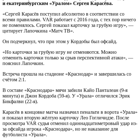
и екатеринбургским «Уралом» Сергея Карасёва.
«Сергей Карасёв поступил абсолютно в соответствии со
всеми правилами. VAR работает с 2016 года, с тех пор ничего
не поменялось. Сергей показал карточку за грубую игру», —
цитирует Лапочкина «Матч ТВ».
Он подчеркнул, что при этом у Кордобы был офсайд.
«Но карточки за грубую игру не отменяются. Можно
отменить карточки только за срыв перспективной атаки», —
пояснил Лапочкин.
Встреча прошла на стадионе «Краснодар» и завершилась со
счётом 2:1.
В составе «Краснодара» мячи забили Кайо Панталеан (9-я
минута) и Джон Кордоба (59-я). У «Урала» отличился Эрик
Бикфалви (22-я).
Карасёв в концовке матча назначил пенальти в ворота «Урала»
и показал вторую жёлтую карточку Лео Гогличидзе. После
просмотра VAR судья отменил одиннадцатиметровый удар из-
за офсайда игрока «Краснодара», но не наказание для
футболиста «Урала».