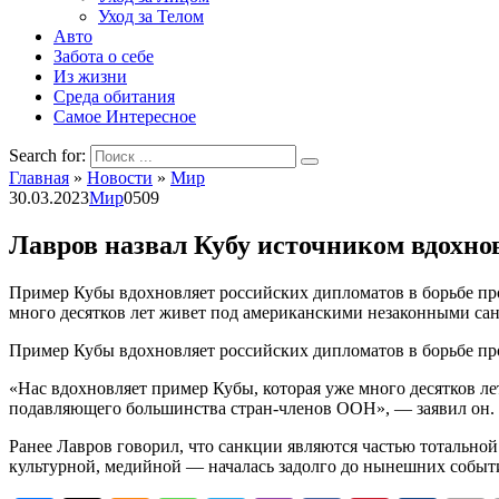
Уход за Телом
Авто
Забота о себе
Из жизни
Среда обитания
Самое Интересное
Search for:
Главная
»
Новости
»
Мир
30.03.2023
Мир
0
509
Лавров назвал Кубу источником вдохнов
Пример Кубы вдохновляет российских дипломатов в борьбе пр
много десятков лет живет под американскими незаконными сан
Пример Кубы вдохновляет российских дипломатов в борьбе про
«Нас вдохновляет пример Кубы, которая уже много десятков 
подавляющего большинства стран-членов ООН», — заявил он.
Ранее Лавров говорил, что санкции являются частью тотально
культурной, медийной — началась задолго до нынешних событ