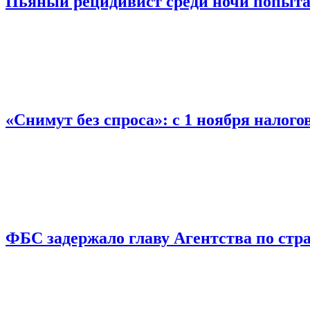
Пьяный рецидивист среди ночи попыта
«Снимут без спроса»: с 1 ноября налог
ФБС задержало главу Агентства по ст