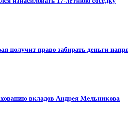
лся изнасиловать 17-летнюю соседку
овая получит право забирать деньги нап
рахованию вкладов Андрея Мельникова