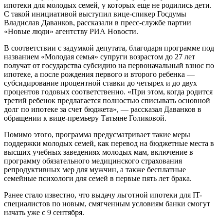
ипотеки для молодых семей, у которых еще не родились дети.
С такой инициативой выступил вице-спикер Госдумы
Владислав Даванков, рассказали в пресс-службе партии
«Новые люди» агентству РИА Новости.
В соответствии с задумкой депутата, благодаря программе под
названием «Молодая семья» супруги возрастом до 27 лет
получат от государства субсидию на первоначальный взнос по
ипотеке, а после рождения первого и второго ребенка —
субсидирование процентной ставки до четырех и до двух
процентов годовых соответственно. «При этом, когда родится
третий ребенок предлагается полностью списывать основной
долг по ипотеке за счет бюджета», — рассказал Даванков в
обращении к вице-премьеру Татьяне Голиковой.
Помимо этого, программа предусматривает такие меры
поддержки молодых семей, как перевод на бюджетные места в
высших учебных заведениях молодых мам, включение в
программу обязательного медицинского страхования
репродуктивных мер для мужчин, а также бесплатные
семейные психологи для семей в первые пять лет брака.
Ранее стало известно, что выдачу льготной ипотеки для IT-
специалистов по новым, смягченным условиям банки смогут
начать уже с 9 сентября.