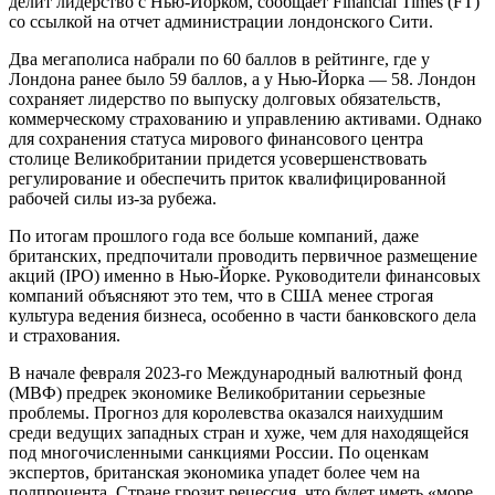
делит лидерство с Нью-Йорком, сообщает Financial Times (FT)
со ссылкой на отчет администрации лондонского Сити.
Два мегаполиса набрали по 60 баллов в рейтинге, где у
Лондона ранее было 59 баллов, а у Нью-Йорка — 58. Лондон
сохраняет лидерство по выпуску долговых обязательств,
коммерческому страхованию и управлению активами. Однако
для сохранения статуса мирового финансового центра
столице Великобритании придется усовершенствовать
регулирование и обеспечить приток квалифицированной
рабочей силы из-за рубежа.
По итогам прошлого года все больше компаний, даже
британских, предпочитали проводить первичное размещение
акций (IPO) именно в Нью-Йорке. Руководители финансовых
компаний объясняют это тем, что в США менее строгая
культура ведения бизнеса, особенно в части банковского дела
и страхования.
В начале февраля 2023-го Международный валютный фонд
(МВФ) предрек экономике Великобритании серьезные
проблемы. Прогноз для королевства оказался наихудшим
среди ведущих западных стран и хуже, чем для находящейся
под многочисленными санкциями России. По оценкам
экспертов, британская экономика упадет более чем на
полпроцента. Стране грозит рецессия, что будет иметь «море