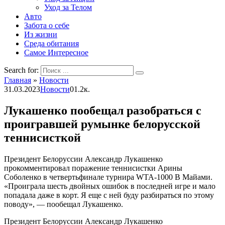
Уход за Телом
Авто
Забота о себе
Из жизни
Среда обитания
Самое Интересное
Search for:
Главная
»
Новости
31.03.2023
Новости
0
1.2к.
Лукашенко пообещал разобраться с
проигравшей румынке белорусской
теннисисткой
Президент Белоруссии Александр Лукашенко
прокомментировал поражение теннисистки Арины
Соболенко в четвертьфинале турнира WTA-1000 В Майами.
«Проиграла шесть двойных ошибок в последней игре и мало
попадала даже в корт. Я еще с ней буду разбираться по этому
поводу», — пообещал Лукашенко.
Президент Белоруссии Александр Лукашенко