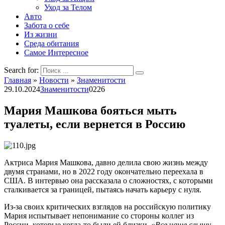
Уход за Телом
Авто
Забота о себе
Из жизни
Среда обитания
Самое Интересное
Search for:
Главная
»
Новости
»
Знаменитости
29.10.2024
Знаменитости
0
226
Мария Машкова бояться мыть
туалеты, если вернется в Россию
Актриса Мария Машкова, давно делила свою жизнь между
двумя странами, но в 2022 году окончательно переехала в
США. В интервью она рассказала о сложностях, с которыми
сталкивается за границей, пытаясь начать карьеру с нуля.
Из-за своих критических взглядов на российскую политику
Мария испытывает непонимание со стороны коллег из
России, которые когда-то были ей близки. «
Все чаще слышу