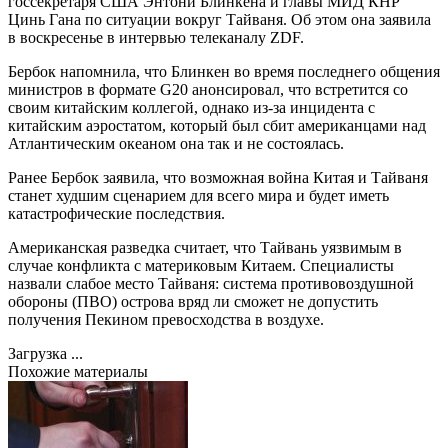
госсекретаря США Энтони Блинкена и главы МИД КНР
Цинь Гана по ситуации вокруг Тайваня. Об этом она заявила
в воскресенье в интервью телеканалу ZDF.
Бербок напомнила, что Блинкен во время последнего общения
министров в формате G20 анонсировал, что встретится со
своим китайским коллегой, однако из-за инцидента с
китайским аэростатом, который был сбит американцами над
Атлантическим океаном она так и не состоялась.
Ранее Бербок заявила, что возможная война Китая и Тайваня
станет худшим сценарием для всего мира и будет иметь
катастрофические последствия.
Американская разведка считает, что Тайвань уязвимым в
случае конфликта с материковым Китаем. Специалисты
назвали слабое место Тайваня: система противовоздушной
обороны (ПВО) острова вряд ли сможет не допустить
получения Пекином превосходства в воздухе.
Загрузка ...
Похожие материалы