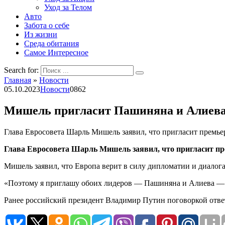
Уход за Телом
Авто
Забота о себе
Из жизни
Среда обитания
Самое Интересное
Search for:
Главная
»
Новости
05.10.2023
Новости
0
862
Мишель пригласит Пашиняна и Алиева 
Глава Евросовета Шарль Мишель заявил, что пригласит премь
Глава Евросовета Шарль Мишель заявил, что пригласит п
Мишель заявил, что Европа верит в силу дипломатии и диалога
«Поэтому я приглашу обоих лидеров — Пашиняна и Алиева — н
Ранее российский президент Владимир Путин поговоркой ответ