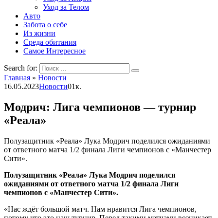
Уход за Телом
Авто
Забота о себе
Из жизни
Среда обитания
Самое Интересное
Search for:
Главная
»
Новости
16.05.2023
Новости
0
1к.
Модрич: Лига чемпионов — турнир
«Реала»
Полузащитник «Реала» Лука Модрич поделился ожиданиями
от ответного матча 1/2 финала Лиги чемпионов с «Манчестер
Сити».
Полузащитник «Реала» Лука Модрич поделился
ожиданиями от ответного матча 1/2 финала Лиги
чемпионов с «Манчестер Сити».
«Нас ждёт большой матч. Нам нравится Лига чемпионов,
потому что это наш турнир. Перед такими матчами возникает