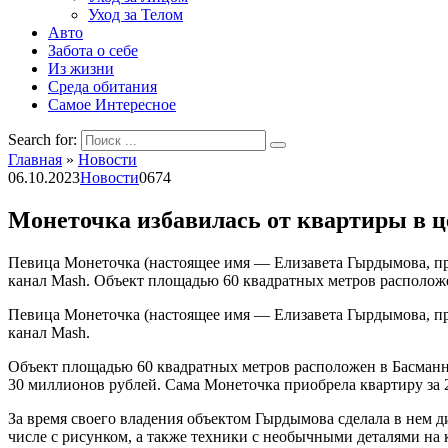
Уход за Телом
Авто
Забота о себе
Из жизни
Среда обитания
Самое Интересное
Search for:
Главная
»
Новости
06.10.2023
Новости
0
674
Монеточка избавилась от квартиры в 
Певица Монеточка (настоящее имя — Елизавета Гырдымова, при
канал Mash. Объект площадью 60 квадратных метров расположе
Певица Монеточка (настоящее имя — Елизавета Гырдымова, при
канал Mash.
Объект площадью 60 квадратных метров расположен в Басманно
30 миллионов рублей. Сама Монеточка приобрела квартиру за 
За время своего владения объектом Гырдымова сделала в нем д
числе с рисунком, а также техники с необычными деталями на 