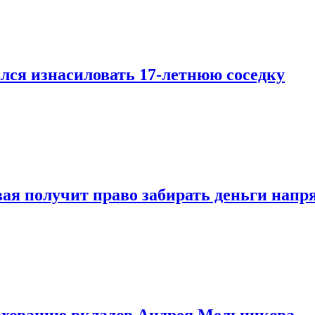
лся изнасиловать 17-летнюю соседку
овая получит право забирать деньги нап
рахованию вкладов Андрея Мельникова