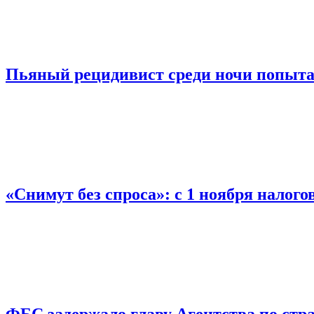
Пьяный рецидивист среди ночи попыта
«Снимут без спроса»: с 1 ноября налог
ФБС задержало главу Агентства по ст