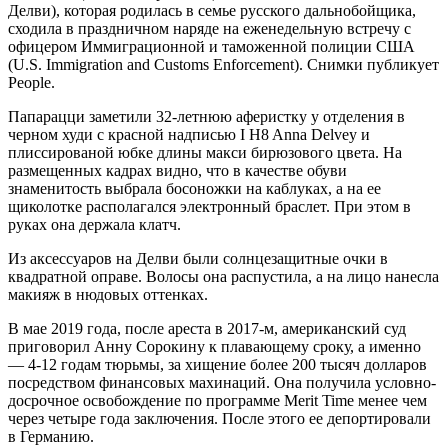
Делви), которая родилась в семье русского дальнобойщика,
сходила в праздничном наряде на еженедельную встречу с
офицером Иммиграционной и таможенной полиции США
(U.S. Immigration and Customs Enforcement). Снимки публикует
People.
Папарацци заметили 32-летнюю аферистку у отделения в
черном худи с красной надписью I H8 Anna Delvey и
плиссированой юбке длины макси бирюзового цвета. На
размещенных кадрах видно, что в качестве обуви
знаменитость выбрала босоножки на каблуках, а на ее
щиколотке располагался электронный браслет. При этом в
руках она держала клатч.
Из аксессуаров на Делви были солнцезащитные очки в
квадратной оправе. Волосы она распустила, а на лицо нанесла
макияж в нюдовых оттенках.
В мае 2019 года, после ареста в 2017-м, американский суд
приговорил Анну Сорокину к плавающему сроку, а именно
— 4-12 годам тюрьмы, за хищение более 200 тысяч долларов
посредством финансовых махинаций. Она получила условно-
досрочное освобождение по программе Merit Time менее чем
через четыре года заключения. После этого ее депортировали
в Германию.