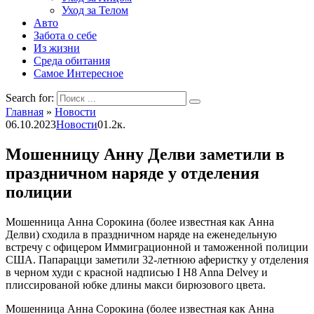
Уход за Телом
Авто
Забота о себе
Из жизни
Среда обитания
Самое Интересное
Search for:
Главная
»
Новости
06.10.2023
Новости
0
1.2к.
Мошенницу Анну Делви заметили в
праздничном наряде у отделения
полиции
Мошенница Анна Сорокина (более известная как Анна
Делви) сходила в праздничном наряде на еженедельную
встречу с офицером Иммиграционной и таможенной полиции
США. Папарацци заметили 32-летнюю аферистку у отделения
в черном худи с красной надписью I H8 Anna Delvey и
плиссированой юбке длины макси бирюзового цвета.
Мошенница Анна Сорокина (более известная как Анна